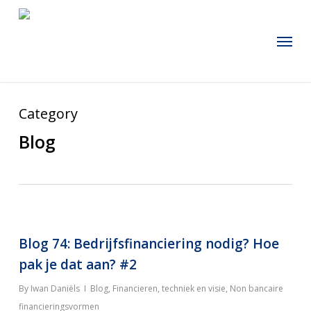
Skip
to
Menu
main
content
Category
Blog
Blog 74: Bedrijfsfinanciering nodig? Hoe
pak je dat aan? #2
By
Iwan Daniëls
Blog
,
Financieren, techniek en visie
,
Non bancaire
financieringsvormen