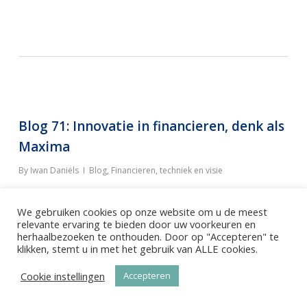
Blog 71: Innovatie in financieren, denk als
Maxima
By
Iwan Daniëls
Blog
,
Financieren, techniek en visie
We gebruiken cookies op onze website om u de meest
Als je
morgen
hetzelfde doet als
relevante ervaring te bieden door uw voorkeuren en
herhaalbezoeken te onthouden. Door op "Accepteren" te
gisteren
dan geef ik je
vandaag
klikken, stemt u in met het gebruik van ALLE cookies.
Cookie instellingen
Accepteren
financiering…