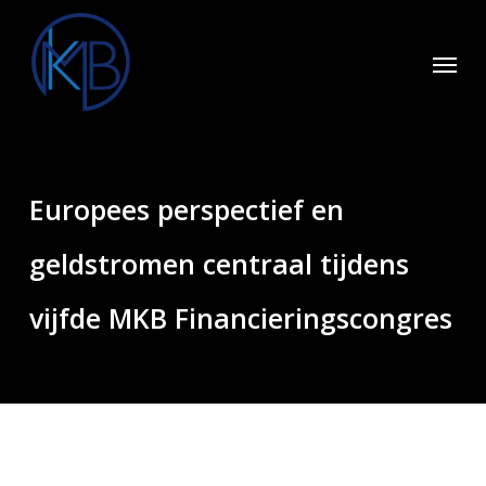
Skip
to
Menu
main
content
Europees perspectief en
geldstromen centraal tijdens
vijfde MKB Financieringscongres