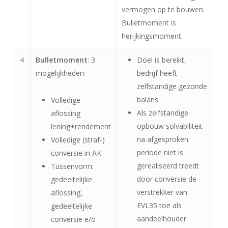
vermogen op te bouwen.
Bulletmoment is
herijkingsmoment.
4
Bulletmoment
: 3
Doel is bereikt,
mogelijkheden:
bedrijf heeft
zelfstandige gezonde
balans
Volledige
Als zelfstandige
aflossing
opbouw solvabiliteit
lening+rendement
na afgesproken
Volledige (straf-)
periode niet is
conversie in AK
gerealiseerd treedt
Tussenvorm:
door conversie de
gedeeltelijke
verstrekker van
aflossing,
EVL35 toe als
gedeeltelijke
aandeelhouder
conversie e/o