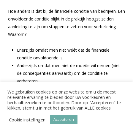
Hoe anders is dat bij de financiële conditie van bedrijven. Een
onvoldoende conditie blijkt in de praktijk hoogst zelden
aanleiding te zijn om stappen te zetten voor verbetering.
Waarom?
Enerzijds omdat men niet wéét dat de financiële
conditie onvoldoende is;
Anderzijds omdat men niet de moeite wil nemen (niet
de consequenties aanvaardt) om de conditie te
verbeteren.
We gebruiken cookies op onze website om u de meest
relevante ervaring te bieden door uw voorkeuren en
Doe de financiële Coopertest
herhaalbezoeken te onthouden. Door op "Accepteren" te
klikken, stemt u in met het gebruik van ALLE cookies.
Het eerste aspect: hoe kan je weten wat de financiële
Cookie instellingen
Accepteren
conditie is van een bedrijf? Hoe kun je dat weten zonder
specialistische financiële kennis? Bestaat er zo iets als een