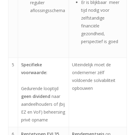
Er is blijkbaar meer
regulier
tijd nodig voor
aflossingsschema
zelfstandige
financiële
gezondheid,
perspectief is goed
5
Specifieke
Uiteindelijk moet de
voorwaarde:
ondernemer zélf
voldoende solvabiliteit
opbouwen
Gedurende looptijd
geen dividend
naar
aandeelhouders of (bij
EZ en VoF) beheersing
privé opname
6
Rentetypen EVL35
Rendementseis
op