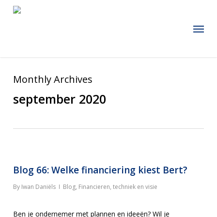
Skip
to
Menu
main
content
Monthly Archives
september 2020
Blog 66: Welke financiering kiest Bert?
By
Iwan Daniëls
Blog
,
Financieren, techniek en visie
Ben je ondernemer met plannen en ideeën? Wil je