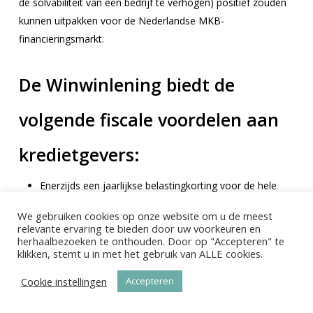
de solvabiliteit van een bedrijf te verhogen) positief zouden
kunnen uitpakken voor de Nederlandse MKB-
financieringsmarkt.
De Winwinlening biedt de
volgende fiscale voordelen aan
kredietgevers:
Enerzijds een jaarlijkse belastingkorting voor de hele
looptijd van de lening. De belastingkorting bedraagt
We gebruiken cookies op onze website om u de meest
2,5% van de berekeningsbasis, wat neerkomt op een
relevante ervaring te bieden door uw voorkeuren en
belastingkorting van maximum 1.250 euro per jaar
herhaalbezoeken te onthouden. Door op "Accepteren" te
klikken, stemt u in met het gebruik van ALLE cookies.
(want 50.000 euro is het maximum per kredietgever);
Anderzijds de mogelijkheid tot een eenmalige
Cookie instellingen
Accepteren
belastingkorting in het geval dat de lening niet wordt
terugbetaald. Deze belastingkorting bedraagt 30% van