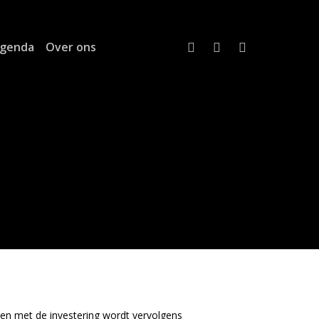
twitter
linkedin
email
genda
Over ons
 en met de investering wordt vervolgens