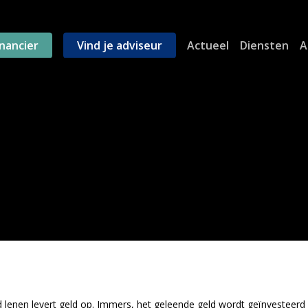
inancier
Vind je adviseur
Actueel
Diensten
A
d lenen levert geld op. Immers, het geleende geld wordt geïnvesteerd