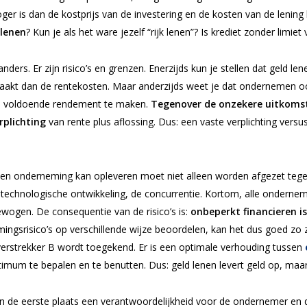
 is dan de kostprijs van de investering en de kosten van de lening l
 lenen
? Kun je als het ware jezelf “rijk lenen”? Is krediet zonder limie
ders. Er zijn risico’s en grenzen. Enerzijds kun je stellen dat geld le
kt dan de rentekosten. Maar anderzijds weet je dat ondernemen ook 
ad voldoende rendement te maken.
Tegenover de onzekere uitkoms
rplichting
van rente plus aflossing. Dus: een vaste verplichting ve
een onderneming kan opleveren moet niet alleen worden afgezet tegen
e technologische ontwikkeling, de concurrentie. Kortom, alle ondernem
ewogen. De consequentie van de risico’s is:
onbeperkt financieren 
ingsrisico’s op verschillende wijze beoordelen, kan het dus goed zo z
dverstrekker B wordt toegekend. Er is een optimale verhouding tussen
ptimum te bepalen en te benutten. Dus: geld lenen levert geld op, maa
in de eerste plaats een verantwoordelijkheid voor de ondernemer en 