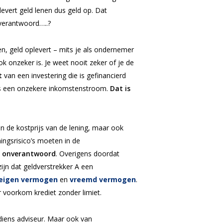
evert geld lenen dus geld op. Dat
t verantwoord…..?
nen, geld oplevert – mits je als ondernemer
onzeker is. Je weet nooit zeker of je de
t
van een investering die is gefinancierd
rsus een onzekere inkomstenstroom.
Dat is
 de kostprijs van de lening, maar ook
ingsrisico’s moeten in de
is onverantwoord
. Overigens doordat
ijn dat geldverstrekker A een
eigen vermogen
en
vreemd vermogen
.
r voorkom krediet zonder limiet.
diens adviseur. Maar ook van