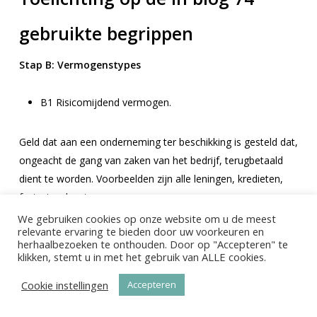
gebruikte begrippen
Stap B:
Vermogenstypes
B1
Risicomijdend vermogen.
Geld dat aan een onderneming ter beschikking is gesteld dat,
ongeacht de gang van zaken van het bedrijf, terugbetaald
dient te worden. Voorbeelden zijn alle leningen, kredieten,
factoring, leasing.
We gebruiken cookies op onze website om u de meest
relevante ervaring te bieden door uw voorkeuren en
B2
Hybride vermogen
herhaalbezoeken te onthouden. Door op "Accepteren" te
klikken, stemt u in met het gebruik van ALLE cookies.
Een mengvorm tussen vreemd vermogen en eigen
Cookie instellingen
Accepteren
vermogen. Een hybride financiering is vreemd vermogen
(moet worden terugbetaald) met enkele eigenschappen van