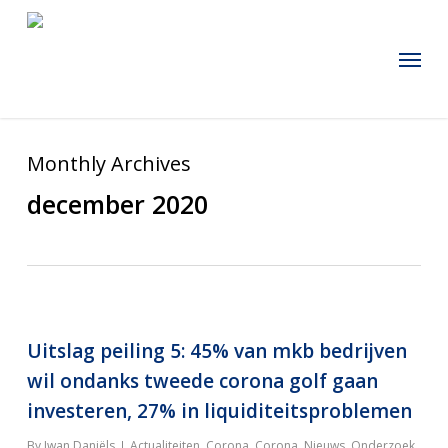
Skip
to
Menu
main
content
Monthly Archives
december 2020
Uitslag peiling 5: 45% van mkb bedrijven
wil ondanks tweede corona golf gaan
investeren, 27% in liquiditeitsproblemen
By
Iwan Daniëls
Actualiteiten
,
Corona
,
Corona
,
Nieuws
,
Onderzoek,