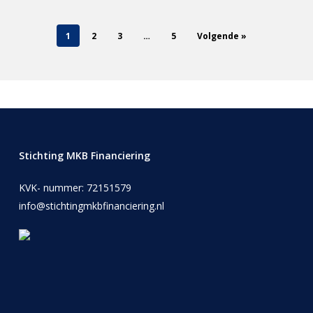
1
2
3
…
5
Volgende »
Stichting MKB Financiering
KVK- nummer: 72151579
info@stichtingmkbfinanciering.nl