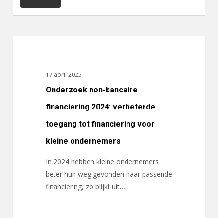
Onderzoek
ACTUALITEITEN
non-
bancaire
17 april 2025
financiering
Onderzoek non-bancaire
2024:
verbeterde
financiering 2024: verbeterde
toegang
toegang tot financiering voor
tot
kleine ondernemers
financiering
voor
In 2024 hebben kleine ondernemers
kleine
beter hun weg gevonden naar passende
ondernemers
financiering, zo blijkt uit…