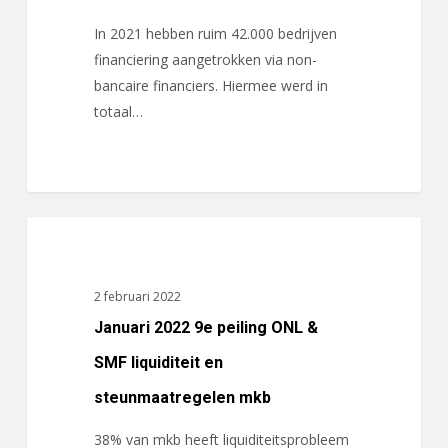
vleugels
In 2021 hebben ruim 42.000 bedrijven
financiering aangetrokken via non-
bancaire financiers. Hiermee werd in
totaal…
Januari
ACTUALITEITEN
2022
9e
2 februari 2022
peiling
Januari 2022 9e peiling ONL &
ONL
&
SMF liquiditeit en
SMF
steunmaatregelen mkb
liquiditeit
en
38% van mkb heeft liquiditeitsprobleem