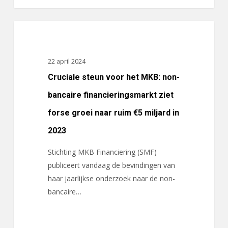
Cruciale
ACTUALITEITEN
steun
voor
22 april 2024
het
Cruciale steun voor het MKB: non-
MKB:
non-
bancaire financieringsmarkt ziet
bancaire
forse groei naar ruim €5 miljard in
financieringsmarkt
2023
ziet
forse
Stichting MKB Financiering (SMF)
groei
publiceert vandaag de bevindingen van
naar
haar jaarlijkse onderzoek naar de non-
ruim
bancaire…
€5
miljard
in