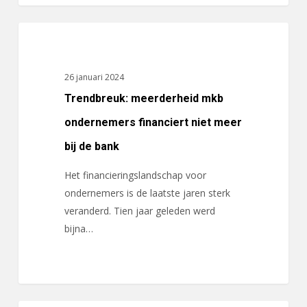
2023
Trendbreuk:
ACTUALITEITEN
meerderheid
mkb
26 januari 2024
ondernemers
Trendbreuk: meerderheid mkb
financiert
niet
ondernemers financiert niet meer
meer
bij de bank
bij
de
Het financieringslandschap voor
bank
ondernemers is de laatste jaren sterk
veranderd. Tien jaar geleden werd
bijna…