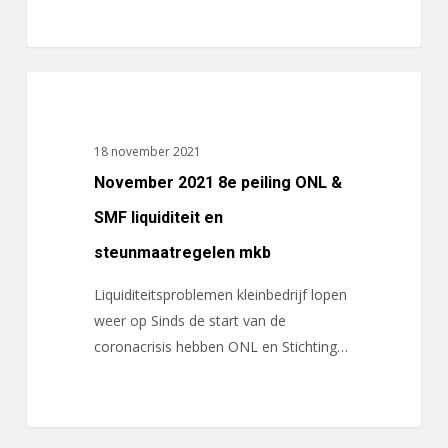
November
ACTUALITEITEN
2021
8e
18 november 2021
peiling
November 2021 8e peiling ONL &
ONL
&
SMF liquiditeit en
SMF
steunmaatregelen mkb
liquiditeit
en
Liquiditeitsproblemen kleinbedrijf lopen
steunmaatregelen
weer op Sinds de start van de
mkb
coronacrisis hebben ONL en Stichting…