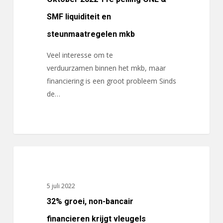
ONL
&
SMF liquiditeit en
SMF
steunmaatregelen mkb
liquiditeit
en
Veel interesse om te
steunmaatregelen
verduurzamen binnen het mkb, maar
mkb
financiering is een groot probleem Sinds
de…
32%
ACTUALITEITEN
groei,
non-
5 juli 2022
bancair
32% groei, non-bancair
financieren
krijgt
financieren krijgt vleugels