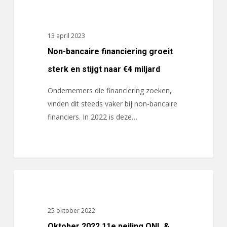
Non-
ACTUALITEITEN
bancaire
financiering
13 april 2023
groeit
Non-bancaire financiering groeit
sterk
en
sterk en stijgt naar €4 miljard
stijgt
Ondernemers die financiering zoeken,
naar
vinden dit steeds vaker bij non-bancaire
€4
financiers. In 2022 is deze…
miljard
Oktober
ACTUALITEITEN
2022
11e
25 oktober 2022
peiling
Oktober 2022 11e peiling ONL &