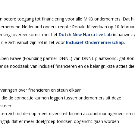
en betere toegang tot financiering voor álle MKB ondernemers. Dat hi
ndernemend Nederland onderstreepte Ronald Kleverlaan op 10 februar
erkingsovereenkomst met het
Dutch New Narrative Lab
in aanwezi
 zich vanuit zijn rol in zet voor
Inclusief Ondernemerschap.
uben Brave (Founding partner DNNL) van DNNL plaatsvond, gaf Ron
r de noodzaak van inclusief financieren en de belangrijkste acties die
aringen over financieren en steun elkaar
rs die de connectie kunnen leggen tussen ondernemers uit deze
systeem
oeten zich richten op meer diversiteit binnen accountmanagement en ri
ngrijk dat er meer doelgroep fondsen opgericht gaan worden