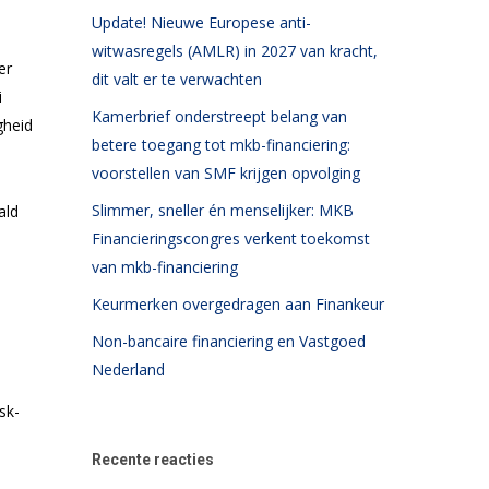
Update! Nieuwe Europese anti-
witwasregels (AMLR) in 2027 van kracht,
er
dit valt er te verwachten
i
Kamerbrief onderstreept belang van
gheid
betere toegang tot mkb-financiering:
voorstellen van SMF krijgen opvolging
Slimmer, sneller én menselijker: MKB
ald
Financieringscongres verkent toekomst
van mkb-financiering
Keurmerken overgedragen aan Finankeur
Non-bancaire financiering en Vastgoed
Nederland
sk-
Recente reacties