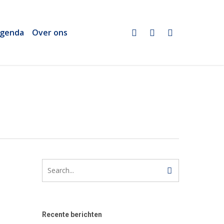
twitter
linkedin
email
genda
Over ons
Recente berichten