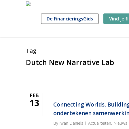
Skip
to
main
De FinancieringsGids
Vind je f
content
Tag
Dutch New Narrative Lab
FEB
13
Connecting Worlds, Buildin
ondertekenen samenwerking 
By
Iwan Daniëls
Actualiteiten
,
Nieuws