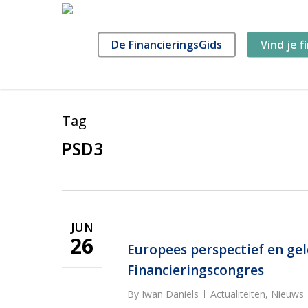
Skip
to
main
De FinancieringsGids
Vind je f
content
Tag
PSD3
JUN
26
Europees perspectief en gel
Financieringscongres
By
Iwan Daniëls
Actualiteiten
,
Nieuws