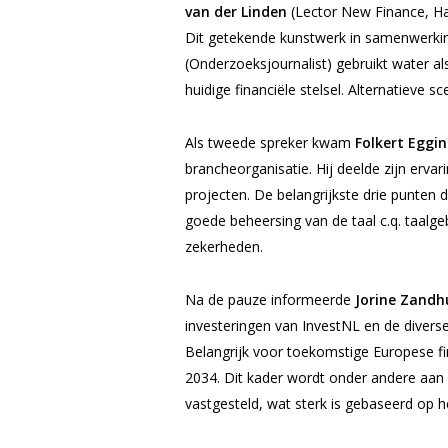
van der Linden
(Lector New Finance, H
Dit getekende kunstwerk in samenwerking
(Onderzoeksjournalist) gebruikt water a
huidige financiële stelsel. Alternatieve s
Als tweede spreker kwam
Folkert Eggin
brancheorganisatie. Hij deelde zijn erva
projecten. De belangrijkste drie punten 
goede beheersing van de taal c.q. taalge
zekerheden.
Na de pauze informeerde
Jorine Zandh
investeringen van InvestNL en de diver
Belangrijk voor toekomstige Europese fi
2034. Dit kader wordt onder andere aan
vastgesteld, wat sterk is gebaseerd op h