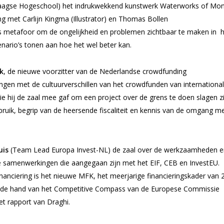
aagse Hogeschool) het indrukwekkend kunstwerk W
aterworks of Mo
 met Carlijn Kingma (Illustrator) en Thomas Bollen
ls metafoor om de ongelijkheid en problemen zichtbaar te maken in 
cenario’s tonen aan hoe het wel beter kan.
k
, de nieuwe voorzitter van de Nederlandse crowdfunding
ringen met de cultuurverschillen van het crowdfunden van internationa
die hij de zaal mee gaf om een project over de grens te doen slagen zi
bruik, begrip van de heersende fiscaliteit en kennis van de omgang m
uis
(Team Lead Europa Invest-NL) de zaal over de werkzaamheden e
se samenwerkingen die aangegaan zijn met het EIF, CEB en InvestEU.
nanciering is het nieuwe MFK, het meerjarige financieringskader van 
 de hand van het
Competitive Compass
van de Europese Commissie
et rapport van Draghi.