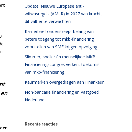
ort
Update! Nieuwe Europese anti-
witwasregels (AMLR) in 2027 van kracht,
dit valt er te verwachten
Kamerbrief onderstreept belang van
0
betere toegang tot mkb-financiering:
de
voorstellen van SMF krijgen opvolging
en
Slimmer, sneller én menselijker: MKB
Financieringscongres verkent toekomst
van mkb-financiering
Keurmerken overgedragen aan Finankeur
nt
 en
Non-bancaire financiering en Vastgoed
Nederland
Recente reacties
roen