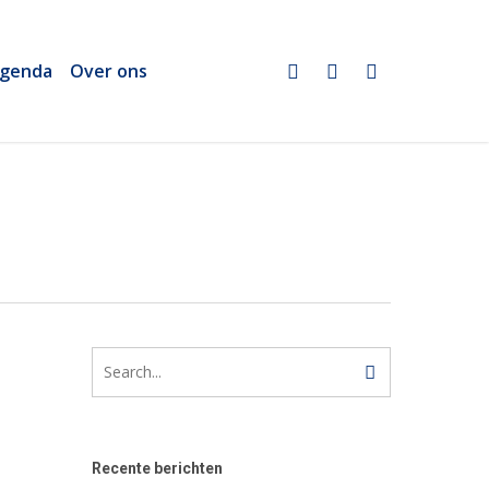
twitter
linkedin
email
genda
Over ons
Recente berichten