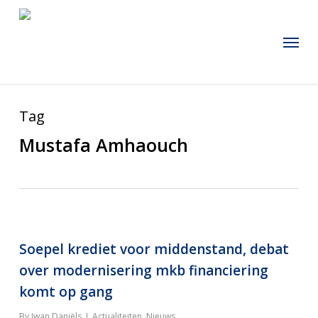
Skip
to
Menu
main
content
Tag
Mustafa Amhaouch
Soepel krediet voor middenstand, debat
over modernisering mkb financiering
komt op gang
By
Iwan Daniëls
Actualiteiten
,
Nieuws