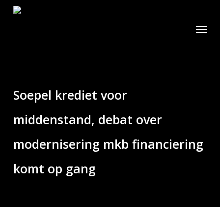
Skip
to
Menu
main
content
Soepel krediet voor
middenstand, debat over
modernisering mkb financiering
komt op gang