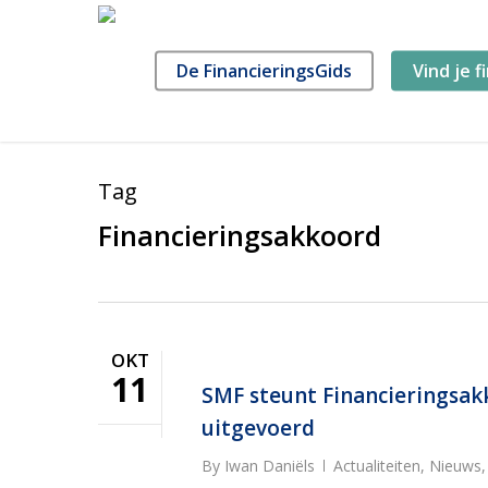
Skip
to
main
De FinancieringsGids
Vind je f
content
Tag
Financieringsakkoord
OKT
11
SMF steunt Financieringsak
uitgevoerd
By
Iwan Daniëls
Actualiteiten
,
Nieuws