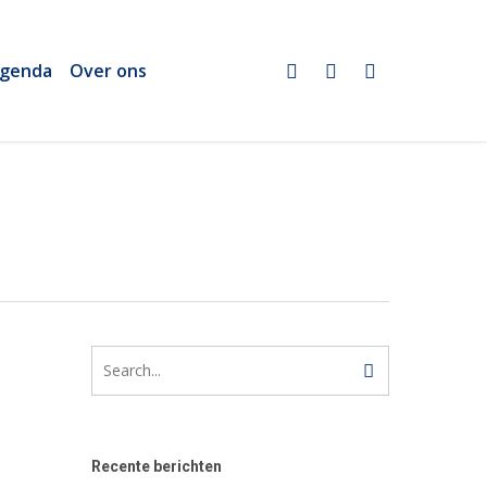
twitter
linkedin
email
genda
Over ons
Recente berichten