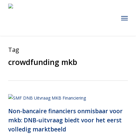
Skip
to
Menu
main
content
Tag
crowdfunding mkb
Non-bancaire financiers onmisbaar voor
mkb: DNB-uitvraag biedt voor het eerst
volledig marktbeeld