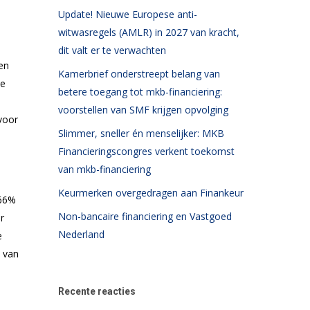
Update! Nieuwe Europese anti-
witwasregels (AMLR) in 2027 van kracht,
dit valt er te verwachten
en
Kamerbrief onderstreept belang van
de
betere toegang tot mkb-financiering:
voorstellen van SMF krijgen opvolging
voor
Slimmer, sneller én menselijker: MKB
Financieringscongres verkent toekomst
van mkb-financiering
Keurmerken overgedragen aan Finankeur
 66%
Non-bancaire financiering en Vastgoed
r
Nederland
e
 van
Recente reacties