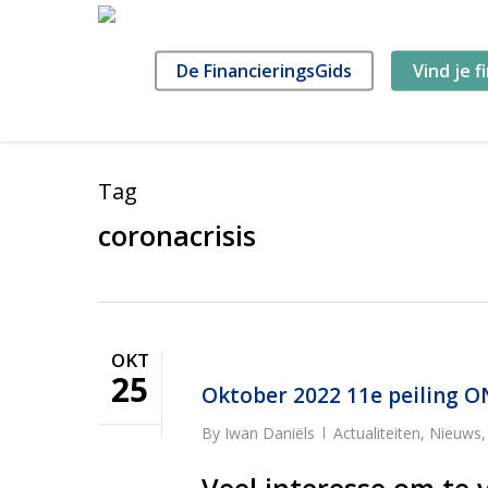
Skip
to
main
De FinancieringsGids
Vind je f
content
Tag
coronacrisis
OKT
25
Oktober 2022 11e peiling O
By
Iwan Daniëls
Actualiteiten
,
Nieuws