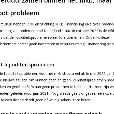
 verduurzamen binnen het mkb, maar
root probleem
aart 2020 hebben
ONL
en Stichting MKB Financiering elke twee maand
nciering van ondernemend Nederland staat.
In oktober 2022 is de elf
n is dat de liquiditeitsproblemen weer fors toenemen. Ondanks deze
ernemers echter gaan investeren in verduurzaming. Financiering hier
t liquiditeitsprobleem
e liquiditeitsproblemen voor het mkb structureel af. In mei 2022 gaf
e nieuwe situatie om kunnen gaan en geen liquiditeitsproblemen mee
oken en geeft nu 51% aan geen problemen te hebben. Hiermee zijn w
nden geleden (voorjaar 2021). Nog steeds geeft ongeveer een kwart
ssen door zichzelf geen of weinig salaris uit te keren.