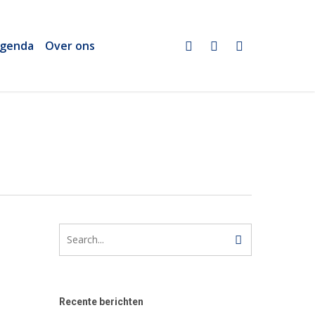
twitter
linkedin
email
genda
Over ons
Recente berichten