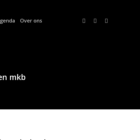
twitter
linkedin
email
genda
Over ons
len mkb