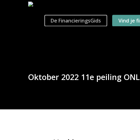
Skip
to
main
De FinancieringsGids
Vind je f
content
Oktober 2022 11e peiling ONL