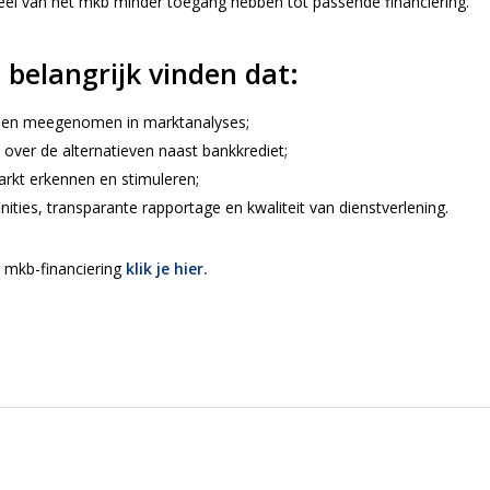
 deel van het mkb minder toegang hebben tot passende financiering.
 belangrijk vinden dat:
den meegenomen in marktanalyses;
ver de alternatieven naast bankkrediet;
markt erkennen en stimuleren;
ities, transparante rapportage en kwaliteit van dienstverlening.
g mkb-financiering
klik je hier.