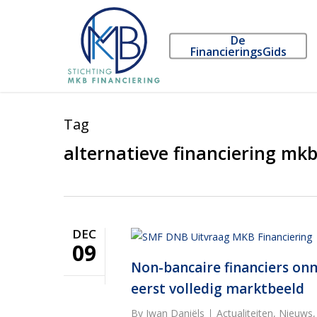
Skip
to
De
main
FinancieringsGids
content
Tag
alternatieve financiering mk
DEC
09
Non-bancaire financiers on
eerst volledig marktbeeld
By
Iwan Daniëls
Actualiteiten
,
Nieuws