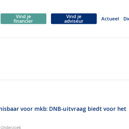
Vind je
Vind je
Actueel
Di
financier
adviseur
b
misbaar voor mkb: DNB-uitvraag biedt voor het
,
Onderzoek