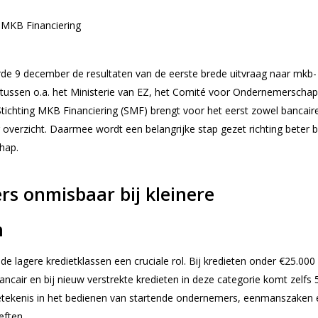
e 9 december de resultaten van de eerste brede uitvraag naar mkb-
tussen o.a. het Ministerie van EZ, het Comité voor Ondernemerschap
ichting MKB Financiering (SMF) brengt voor het eerst zowel bancaire
 overzicht. Daarmee wordt een belangrijke stap gezet richting beter b
hap.
rs onmisbaar bij kleinere
n
de lagere kredietklassen een cruciale rol. Bij kredieten onder €25.000 i
ncair en bij nieuw verstrekte kredieten in deze categorie komt zelfs
betekenis in het bedienen van startende ondernemers, eenmanszaken 
eften.