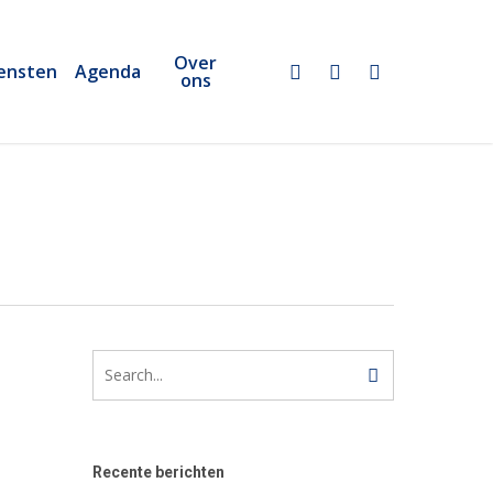
Over
twitter
linkedin
email
ensten
Agenda
ons
Recente berichten