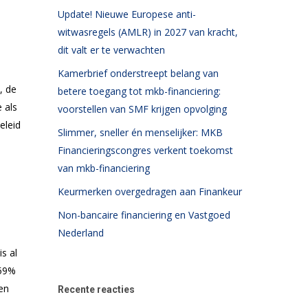
Update! Nieuwe Europese anti-
witwasregels (AMLR) in 2027 van kracht,
dit valt er te verwachten
Kamerbrief onderstreept belang van
, de
betere toegang tot mkb-financiering:
 als
voorstellen van SMF krijgen opvolging
eleid
Slimmer, sneller én menselijker: MKB
Financieringscongres verkent toekomst
van mkb-financiering
Keurmerken overgedragen aan Finankeur
Non-bancaire financiering en Vastgoed
Nederland
s al
 59%
en
Recente reacties