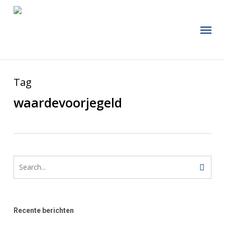
Skip
to
Menu
main
content
Tag
waardevoorjegeld
Recente berichten