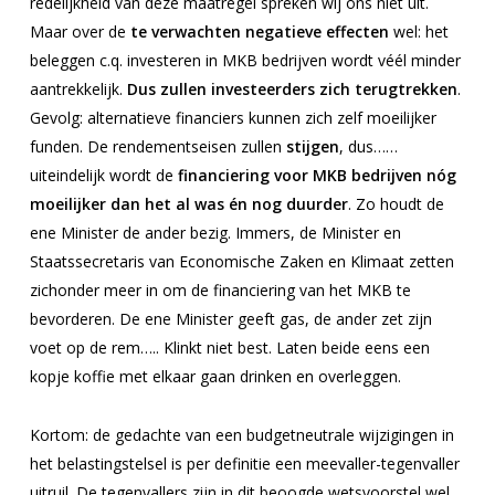
redelijkheid van deze maatregel spreken wij ons niet uit.
Maar over de
te verwachten negatieve effecten
wel: het
beleggen c.q. investeren in MKB bedrijven wordt véél minder
aantrekkelijk.
Dus zullen investeerders zich terugtrekken
.
Gevolg: alternatieve financiers kunnen zich zelf moeilijker
funden. De rendementseisen zullen
stijgen
, dus……
uiteindelijk wordt de
financiering voor MKB bedrijven nóg
moeilijker dan het al was én nog duurder
. Zo houdt de
ene Minister de ander bezig. Immers, de Minister en
Staatssecretaris van Economische Zaken en Klimaat zetten
zichonder meer in om de financiering van het MKB te
bevorderen. De ene Minister geeft gas, de ander zet zijn
voet op de rem….. Klinkt niet best. Laten beide eens een
kopje koffie met elkaar gaan drinken en overleggen.
Kortom: de gedachte van een budgetneutrale wijzigingen in
het belastingstelsel is per definitie een meevaller-tegenvaller
uitruil. De tegenvallers zijn in dit beoogde wetsvoorstel wel