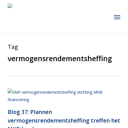
Skip
to
Menu
main
content
Tag
vermogensrendementsheffing
Blog 37: Plannen
vermogensrendementsheffing treffen het