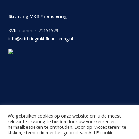
Stichting MKB Financiering
KVK- nummer: 72151579
info@stichtingmkbfinanciering.nl
We gebruiken cookies op onze website om u de meest
relevante ervaring te bieden door uw voorkeuren en
herhaalbezoeken te onthouden. Door op "Accepteren" te
Powered By Kroon Webdesign
|
Design by Svenny
|
Algemene voorwaarden
|
Privacy
klikken, stemt u in met het gebruik van ALLE cookies.
Policy