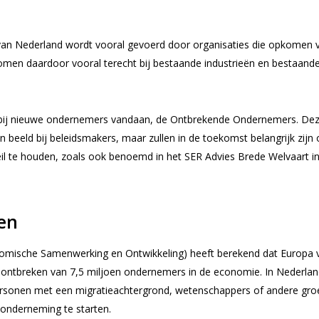
van Nederland wordt vooral gevoerd door organisaties die opkomen 
omen daardoor vooral terecht bij bestaande industrieën en bestaand
 bij nieuwe ondernemers vandaan, de Ontbrekende Ondernemers. De
n beeld bij beleidsmakers, maar zullen in de toekomst belangrijk zijn
il te houden, zoals ook benoemd in het SER Advies Brede Welvaart i
en
mische Samenwerking en Ontwikkeling) heeft berekend dat Europa 
 ontbreken van 7,5 miljoen ondernemers in de economie. In Nederla
ersonen met een migratieachtergrond, wetenschappers of andere gr
onderneming te starten.