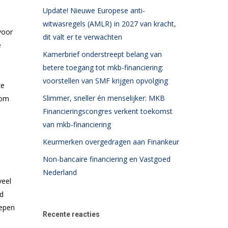
Update! Nieuwe Europese anti-
witwasregels (AMLR) in 2027 van kracht,
voor
dit valt er te verwachten
e
Kamerbrief onderstreept belang van
betere toegang tot mkb-financiering:
voorstellen van SMF krijgen opvolging
ze
Slimmer, sneller én menselijker: MKB
 om
Financieringscongres verkent toekomst
n
van mkb-financiering
Keurmerken overgedragen aan Finankeur
Non-bancaire financiering en Vastgoed
Nederland
veel
nd
oepen
Recente reacties