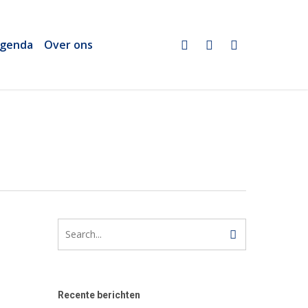
twitter
linkedin
email
genda
Over ons
Recente berichten