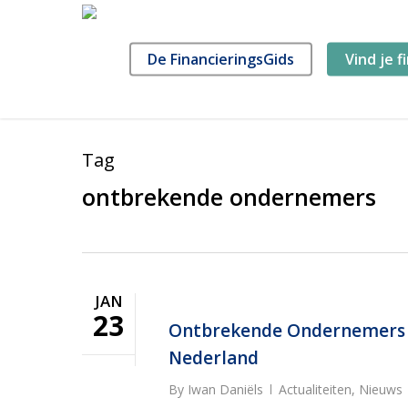
Skip
to
main
De FinancieringsGids
Vind je f
content
Tag
ontbrekende ondernemers
JAN
23
Ontbrekende Ondernemers v
Nederland
By
Iwan Daniëls
Actualiteiten
,
Nieuws