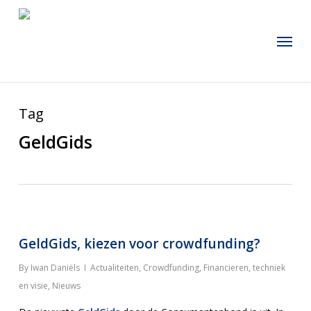
Skip
to
Menu
main
content
Tag
GeldGids
GeldGids, kiezen voor crowdfunding?
By
Iwan Daniëls
Actualiteiten
,
Crowdfunding
,
Financieren, techniek
en visie
,
Nieuws