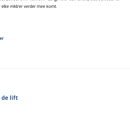
r elke mkb’er verder mee komt.
ier
de lift