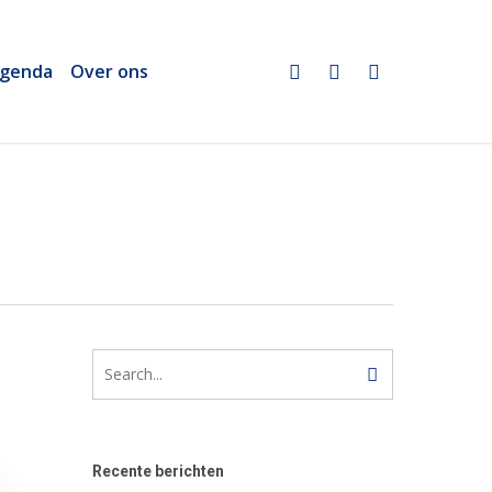
twitter
linkedin
email
genda
Over ons
Recente berichten