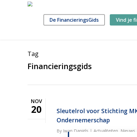
Skip
to
main
De FinancieringsGids
Vind je f
content
Tag
Financieringsgids
NOV
20
Sleutelrol voor Stichting M
Ondernemerschap
By
Iwan Daniëls
Actualiteiten
,
Nieuws