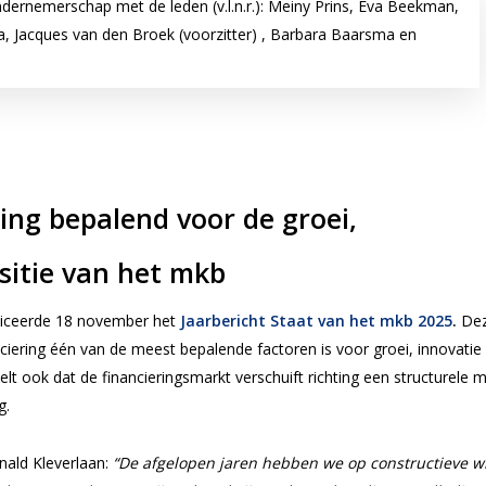
ernemerschap met de leden (v.l.n.r.): Meiny Prins, Eva Beekman,
, Jacques van den Broek (voorzitter) , Barbara Baarsma en
ing bepalend voor de groei,
nsitie van het mkb
iceerde 18 november het
Jaarbericht Staat van het mkb 2025
.
De
ciering één van de meest bepalende factoren is voor groei, innovatie
elt ook dat de financieringsmarkt verschuift richting een structurele m
g.
nald Kleverlaan:
“De afgelopen jaren hebben we op constructieve wi