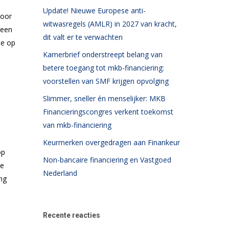
Update! Nieuwe Europese anti-
voor
witwasregels (AMLR) in 2027 van kracht,
 een
dit valt er te verwachten
ie op
Kamerbrief onderstreept belang van
betere toegang tot mkb-financiering:
voorstellen van SMF krijgen opvolging
Slimmer, sneller én menselijker: MKB
Financieringscongres verkent toekomst
van mkb-financiering
Keurmerken overgedragen aan Finankeur
op
Non-bancaire financiering en Vastgoed
de
Nederland
ng
Recente reacties