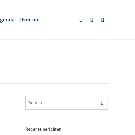
twitter
linkedin
email
genda
Over ons
Recente berichten