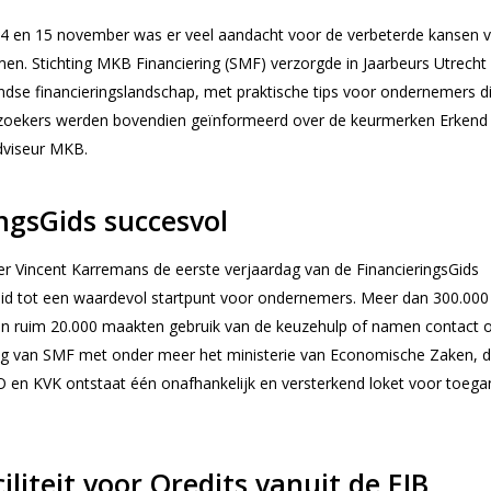
 en 15 november was er veel aandacht voor de verbeterde kansen 
n. Stichting MKB Financiering (SMF) verzorgde in Jaarbeurs Utrecht
dse financieringslandschap, met praktische tips voor ondernemers d
Bezoekers werden bovendien geïnformeerd over de keurmerken Erkend
dviseur MKB.
ngsGids succesvol
r Vincent Karremans de eerste verjaardag van de FinancieringsGids
roeid tot een waardevol startpunt voor ondernemers. Meer dan 300.000
en ruim 20.000 maakten gebruik van de keuzehulp of namen contact 
g van SMF met onder meer het ministerie van Economische Zaken, 
 en KVK ontstaat één onafhankelijk en versterkend loket voor toega
iliteit voor Qredits vanuit de EIB