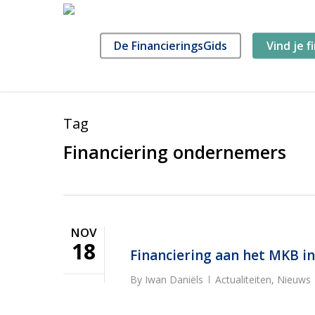
Skip
to
main
De FinancieringsGids
Vind je f
content
Tag
Financiering ondernemers
NOV
18
Financiering aan het MKB in 
By
Iwan Daniëls
Actualiteiten
,
Nieuws