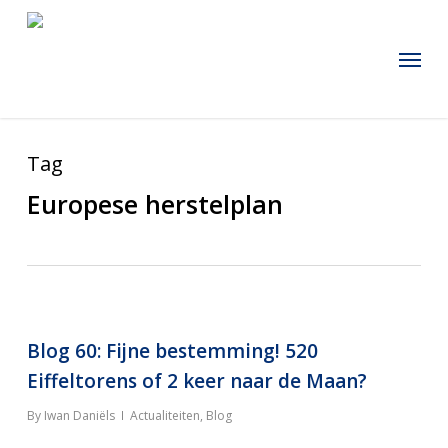
Skip
to
Menu
main
content
Tag
Europese herstelplan
Blog 60: Fijne bestemming! 520
Eiffeltorens of 2 keer naar de Maan?
By
Iwan Daniëls
Actualiteiten
,
Blog