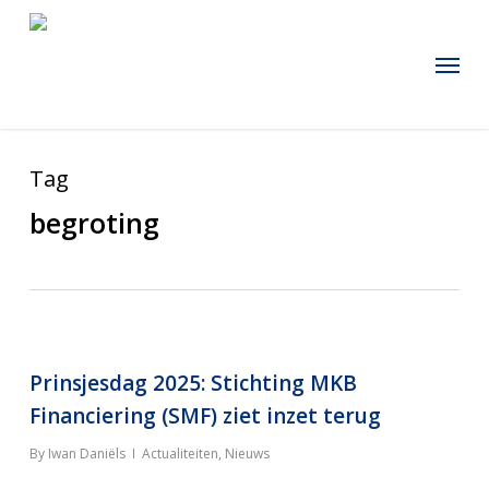
Skip
to
Menu
main
content
Tag
begroting
Prinsjesdag 2025: Stichting MKB
Financiering (SMF) ziet inzet terug
By
Iwan Daniëls
Actualiteiten
,
Nieuws