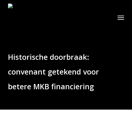
Skip
to
Menu
main
content
Historische doorbraak:
convenant getekend voor
betere MKB financiering