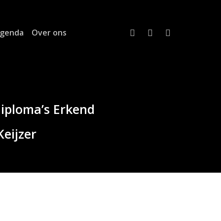
twitter
linkedin
email
genda
Over ons
diploma’s Erkend
eijzer