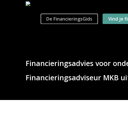
Skip
to
main
De FinancieringsGids
Vind je f
content
Financieringsadvies voor ond
Financieringsadviseur MKB ui