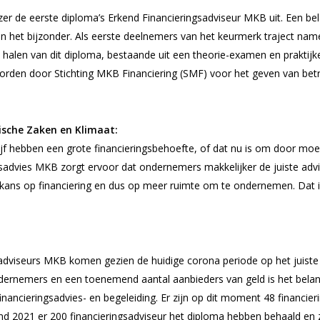
jzer de eerste diploma’s Erkend Financieringsadviseur MKB uit. Een
s in het bijzonder. Als eerste deelnemers van het keurmerk traject
t halen van dit diploma, bestaande uit een theorie-examen en praktij
ld worden door Stichting MKB Financiering (SMF) voor het geven van b
ische Zaken en Klimaat:
jf hebben een grote financieringsbehoefte, of dat nu is om door moei
sadvies MKB zorgt ervoor dat ondernemers makkelijker de juiste advi
 kans op financiering en dus op meer ruimte om te ondernemen. Dat
sadviseurs MKB komen gezien de huidige corona periode op het juis
 ondernemers en een toenemend aantal aanbieders van geld is het bela
inancieringsadvies- en begeleiding. Er zijn op dit moment 48 financie
nd 2021 er 200 financieringsadviseur het diploma hebben behaald en 