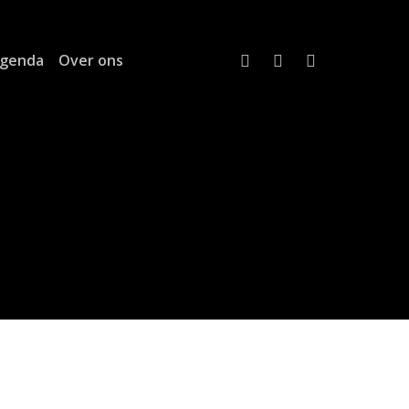
twitter
linkedin
email
genda
Over ons