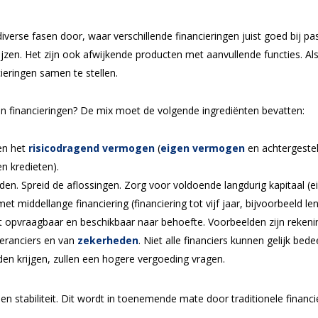
rse fasen door, waar verschillende financieringen juist goed bij passe
zen. Het zijn ook afwijkende producten met aanvullende functies. Als j
ieringen samen te stellen.
n financieringen? De mix moet de volgende ingrediënten bevatten:
en het
risicodragend vermogen
(
eigen vermogen
en achtergestel
en kredieten).
den. Spreid de aflossingen. Zorg voor voldoende langdurig kapitaal 
et middellange financiering (financiering tot vijf jaar, bijvoorbeeld l
irect opvraagbaar en beschikbaar naar behoefte. Voorbeelden zijn reken
everanciers en van
zekerheden
. Niet alle financiers kunnen gelijk b
den krijgen, zullen een hogere vergoeding vragen.
t en stabiliteit. Dit wordt in toenemende mate door traditionele finan