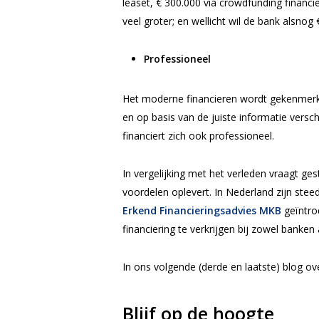
leaset, € 300.000 via crowdfunding financi
veel groter; en wellicht wil de bank alsnog
P
rofessioneel
Het moderne financieren wordt gekenmerkt
en op basis van de juiste informatie vers
financiert zich ook professioneel.
In vergelijking met het verleden vraagt ge
voordelen oplevert. In Nederland
zijn stee
Erkend Financieringsadvies MKB
geïntro
financiering te verkrijgen bij zowel banken 
In ons volgende (derde en laatste) blog o
Blijf op de hoogte