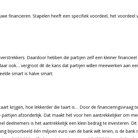
uwe financieren. Stapelen heeft een specifiek voordeel, het voordeel 
verstrekkers. Daardoor hebben die partijen zelf een kleiner financiee
Maar ook… vergroot dit de kans dat partijen willen meewerken aan ee
eelde smart is halve smart.
taart krijgen, hoe lekkerder die taart is… Door de financieringsvraag 
e partijen afzonderlijk. Dat maakt het voor hen aantrekkelijker om me
eel deelnemers is het aantrekkelijk een klein bedrag te investeren. Dit 
ng bijvoorbeeld één miljoen euro van de bank wilt lenen, is de bank 