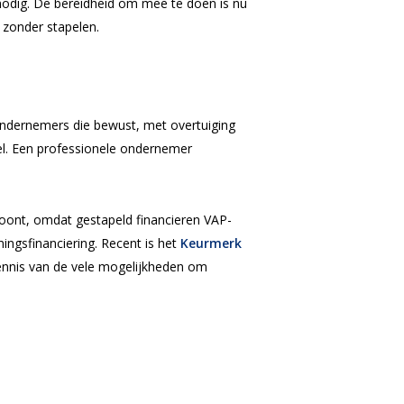
k nodig. De bereidheid om mee te doen is nu
n zonder stapelen.
ndernemers die bewust, met overtuiging
eel. Een professionele ondernemer
 loont, omdat gestapeld financieren VAP-
ingsfinanciering. Recent is het
Keurmerk
kennis van de vele mogelijkheden om