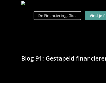
Skip
to
main
De FinancieringsGids
Vind je f
content
Blog 91: Gestapeld financiere