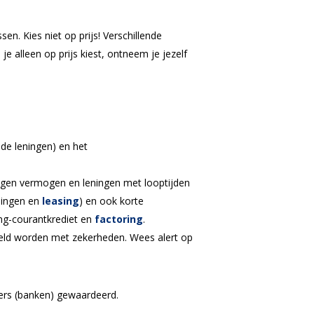
n. Kies niet op prijs! Verschillende
e alleen op prijs kiest, ontneem je jezelf
de leningen) en het
(eigen vermogen en leningen met looptijden
eningen en
leasing
) en ook korte
ing-courantkrediet en
factoring
.
edeeld worden met zekerheden. Wees alert op
ciers (banken) gewaardeerd.