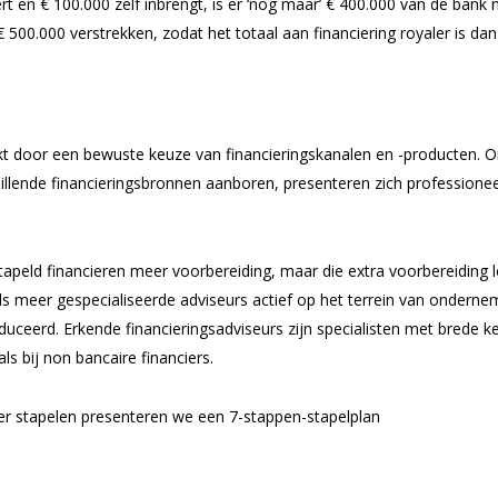
ert en € 100.000 zelf inbrengt, is er ‘nog maar’ € 400.000 van de ban
 € 500.000 verstrekken, zodat het totaal aan financiering royaler is da
 door een bewuste keuze van financieringskanalen en -producten. O
chillende financieringsbronnen aanboren, presenteren zich profession
stapeld financieren meer voorbereiding, maar die extra voorbereiding
ds meer gespecialiseerde adviseurs actief op het terrein van ondernem
duceerd. Erkende financieringsadviseurs zijn specialisten met brede 
als bij non bancaire financiers.
ver stapelen presenteren we een 7-stappen-stapelplan