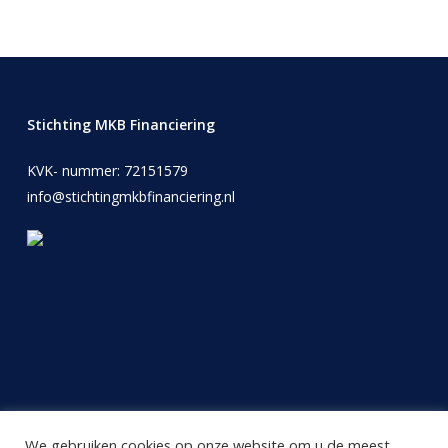
Stichting MKB Financiering
KVK- nummer: 72151579
info@stichtingmkbfinanciering.nl
We gebruiken cookies op onze website om u de meest