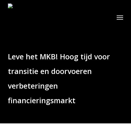
Skip
to
Menu
main
content
Leve het MKB! Hoog tijd voor
transitie en doorvoeren
verbeteringen
financieringsmarkt