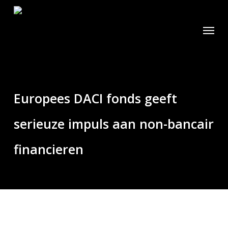
Skip
to
Menu
main
content
Europees DACI fonds geeft
serieuze impuls aan non-bancair
financieren