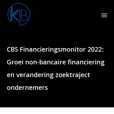
Skip
to
Menu
main
content
CBS Financieringsmonitor 2022:
Groei non-bancaire financiering
en verandering zoektraject
ondernemers