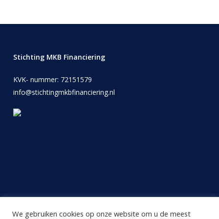
Stichting MKB Financiering
KVK- nummer: 72151579
info@stichtingmkbfinanciering.nl
We gebruiken cookies op onze website om u de meest