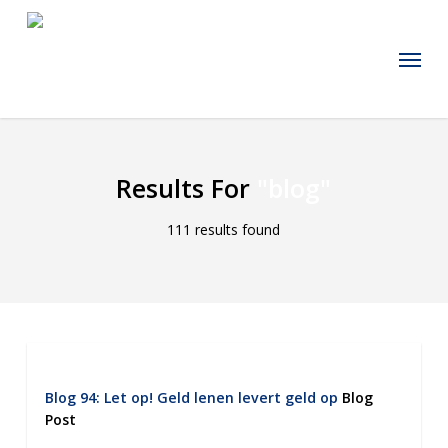
Skip
to
Menu
main
content
Results For
"blog"
111 results found
Blog 94: Let op! Geld lenen levert geld op
Blog
Post