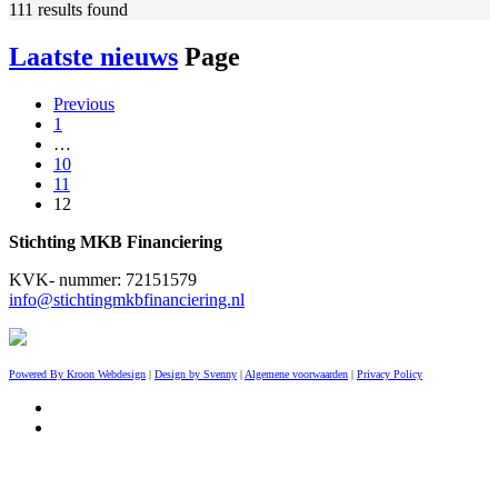
111 results found
Laatste nieuws
Page
Previous
1
…
10
11
12
Stichting MKB Financiering
KVK- nummer: 72151579
info@stichtingmkbfinanciering.nl
Powered By Kroon Webdesign
|
Design by Svenny
|
Algemene voorwaarden
|
Privacy Policy
twitter
linkedin
De FinancieringsGids