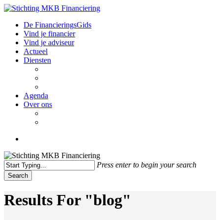
Skip
to
Close
Menu
De FinancieringsGids
main
Menu
Vind je financier
content
Vind je adviseur
Actueel
Diensten
Onderzoek
Netwerken en kennisuitwisseling
Educatie
Agenda
Over ons
Over ons
Contact
twitter
linkedin
email
Press enter to begin your search
Search
Close
Search
Results For
"blog"