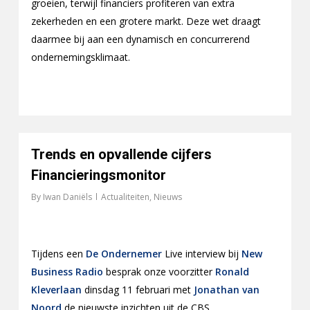
groeien, terwijl financiers profiteren van extra
zekerheden en een grotere markt. Deze wet draagt
daarmee bij aan een dynamisch en concurrerend
ondernemingsklimaat.
Trends en opvallende cijfers
Financieringsmonitor
By
Iwan Daniëls
Actualiteiten
,
Nieuws
Tijdens een
De Ondernemer
Live interview bij
New
Business Radio
besprak onze voorzitter
Ronald
Kleverlaan
dinsdag 11 februari met
Jonathan van
Noord
de nieuwste inzichten uit de CBS