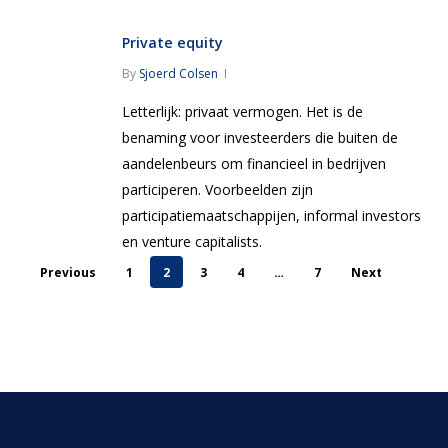
Private equity
By
Sjoerd Colsen
Letterlijk: privaat vermogen. Het is de
benaming voor investeerders die buiten de
aandelenbeurs om financieel in bedrijven
participeren. Voorbeelden zijn
participatiemaatschappijen, informal investors
en venture capitalists.
Previous
1
2
3
4
…
7
Next