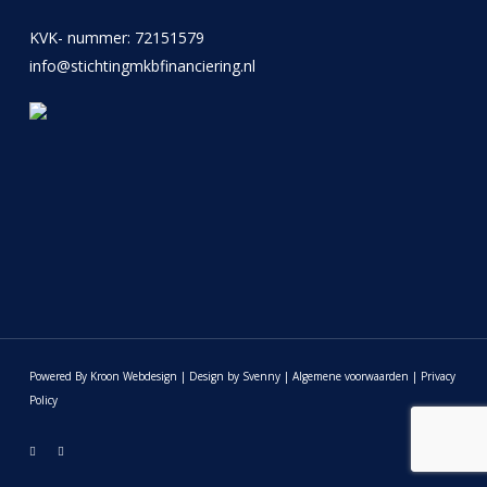
KVK- nummer: 72151579
info@stichtingmkbfinanciering.nl
Powered By Kroon Webdesign
|
Design by Svenny
|
Algemene voorwaarden
|
Privacy
Policy
twitter
linkedin