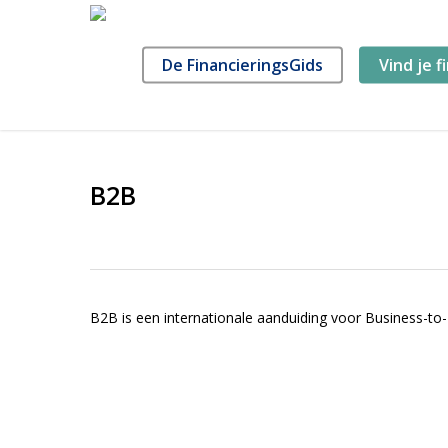
Skip
to
main
De FinancieringsGids
Vind je f
content
B2B
B2B is een internationale aanduiding voor Business-to-