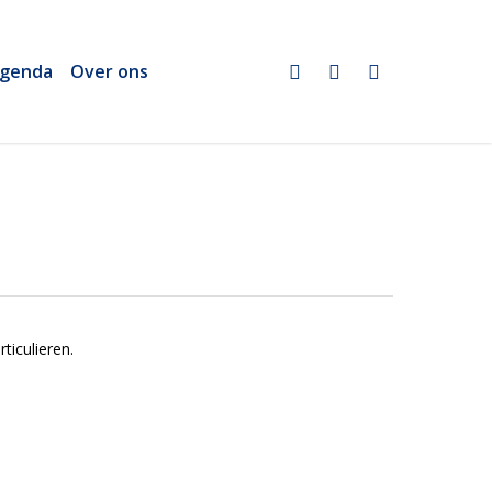
twitter
linkedin
email
genda
Over ons
ticulieren.