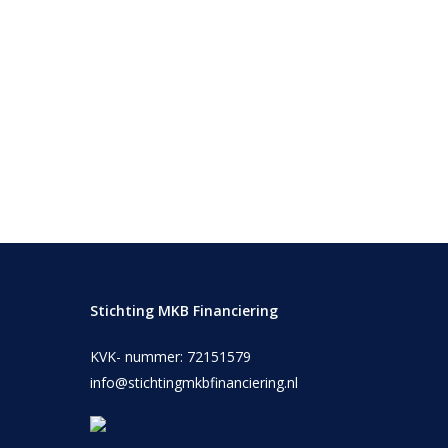
Stichting MKB Financiering
KVK- nummer: 72151579
info@stichtingmkbfinanciering.nl