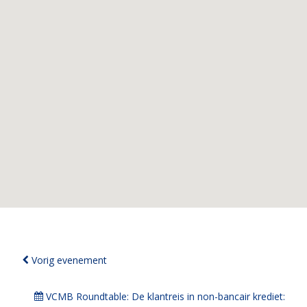
Bericht
Vorig evenement
navigatie
VCMB Roundtable: De klantreis in non-bancair krediet: