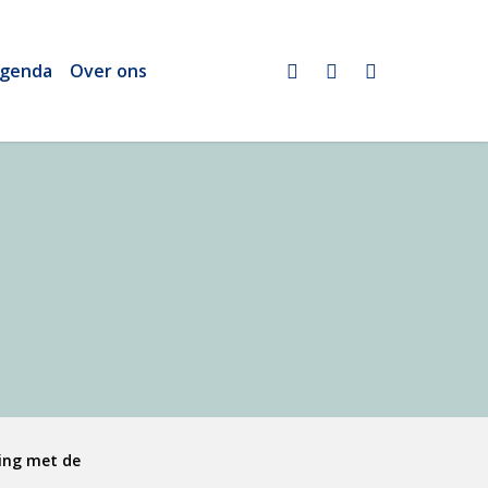
twitter
linkedin
email
genda
Over ons
king met de