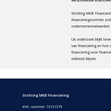
verschillende branchev
Stichting MKB Financieri
financieringsvormen zod
ondernemersnetwerken 
Uit onderzoek blijkt tev
van financiering en hoe 
financiering voor financ
onbenut blijven.
Stichting MKB Financiering
KVK- nummer: 72151579