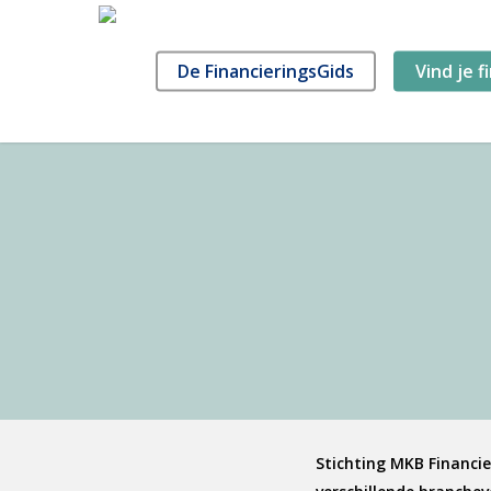
Skip
to
main
De FinancieringsGids
Vind je f
content
Stichting MKB Financie