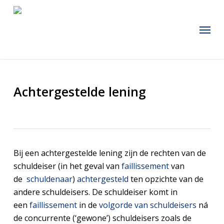
Skip
to
Menu
main
content
Achtergestelde lening
Bij een achtergestelde lening zijn de rechten van de
schuldeiser (in het geval van
faillissement
van
de
schuldenaar
)
achtergesteld
ten opzichte van de
andere schuldeisers. De schuldeiser komt in
een
faillissement
in de
volgorde van schuldeisers
ná
de concurrente (‘gewone’) schuldeisers zoals de